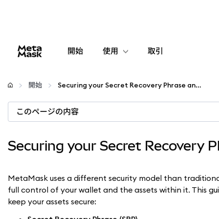
開始
使用
取引
設定
開始
Securing your Secret Recovery Phrase and password
仮想通貨の管理
このページの内容
web3の詳細
Securing your Secret Recovery 
安全性の維持
MetaMask uses a different security model than traditiona
full control of your wallet and the assets within it. This 
keep your assets secure: