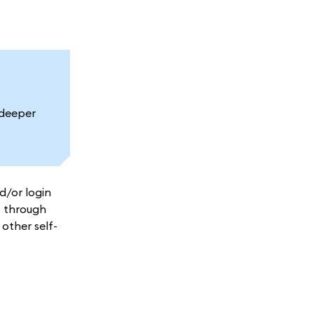
 deeper
d/or login
t through
other self-