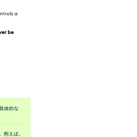
ntrols a
ver be
具体的な
。例えば、