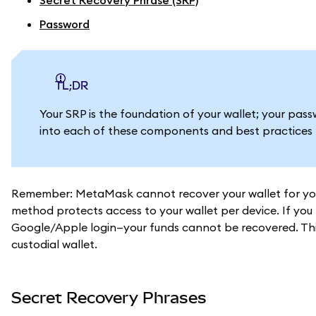
Secret Recovery Phrase (SRP)
Password
TL;DR
Your SRP is the foundation of your wallet; your pa
into each of these components and best practices t
Remember: MetaMask cannot recover your wallet for you.
method protects access to your wallet per device. If you
Google/Apple login—your funds cannot be recovered. Thi
custodial wallet.
Secret Recovery Phrases