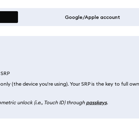
Google/Apple account
r SRP
only (the device you're using). Your SRP is the key to full ow
metric unlock (i.e., Touch ID) through
passkeys
.