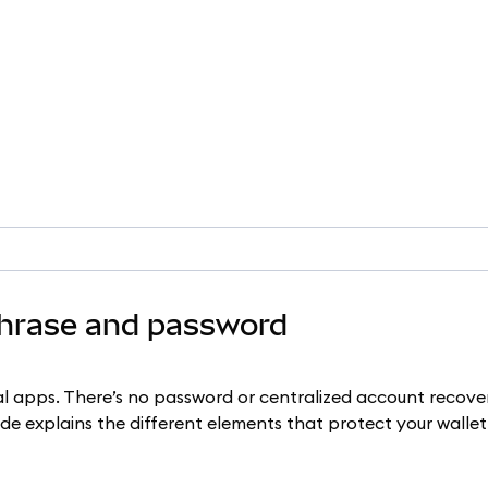
Phrase and password
l apps. There’s no password or centralized account recover
guide explains the different elements that protect your walle