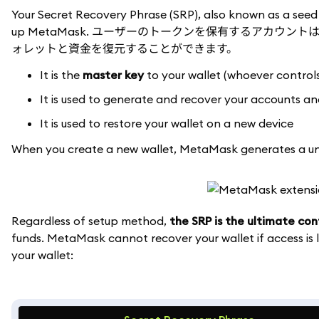
Your Secret Recovery Phrase (SRP), also known as a seed 
up MetaMask. ユーザーのトークンを保有するアカウ
ォレットと資金を復元することができます。
It is the
master key
to your wallet (whoever controls
It is used to generate and recover your accounts a
It is used to restore your wallet on a new device
When you create a new wallet, MetaMask generates a uni
Regardless of setup method,
the SRP is the ultimate con
funds. MetaMask cannot recover your wallet if access is
your wallet: