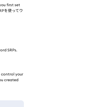
ou first set
RPを使ってウ
word SRPs.
 control your
ou created