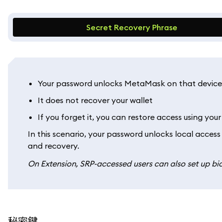
Secret Recovery Phrase
Your password unlocks MetaMask on that device
It does not recover your wallet
If you forget it, you can restore access using you
In this scenario, your password unlocks local access 
and recovery.
On Extension, SRP-accessed users can also set up bio
秘密鍵