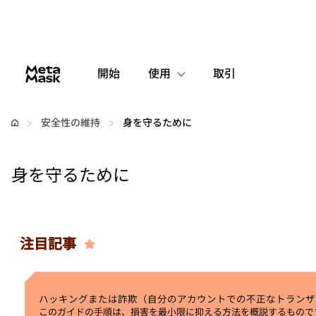
開始
使用
取引
設定
安全性の維持
身を守るために
仮想通貨の管理
身を守るために
web3の詳細
安全性の維持
注目記事
ハッキングまたは詐欺（自分のアカウントでの不正なトランザ
このガイドの手順は、損害を最小限に抑える方法を概説するもので