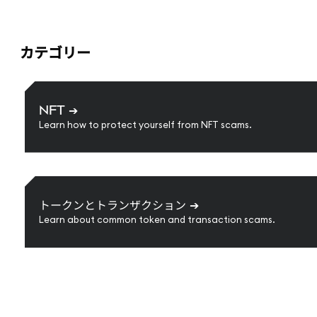
カテゴリー
NFT
➔
Learn how to protect yourself from NFT scams.
トークンとトランザクション
➔
Learn about common token and transaction scams.