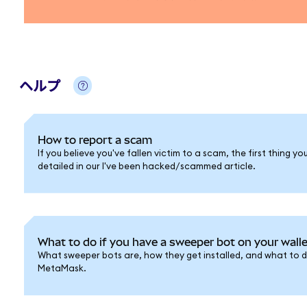
ヘルプ
How to report a scam
If you believe you've fallen victim to a scam, the first thing yo
detailed in our I've been hacked/scammed article.
What to do if you have a sweeper bot on your walle
What sweeper bots are, how they get installed, and what to do
MetaMask.