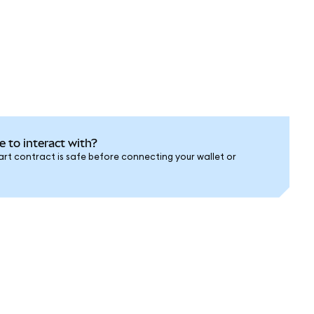
e to interact with?
rt contract is safe before connecting your wallet or