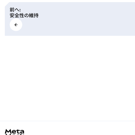
前へ
:
安全性の維持
MetaMask docs footer