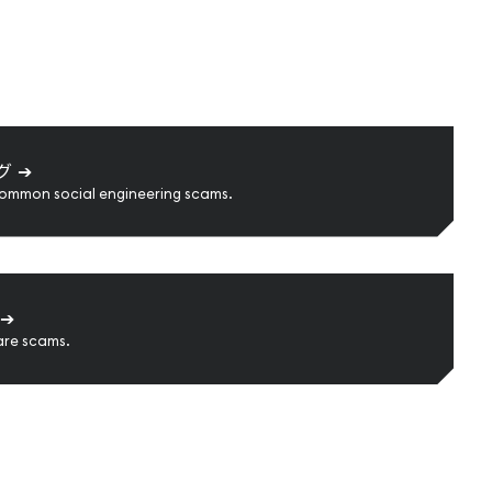
グ
➔
common social engineering scams.
➔
are scams.