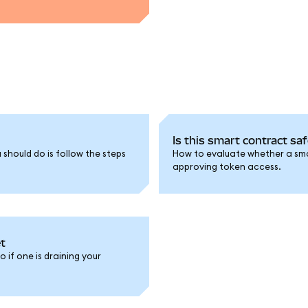
Is this smart contract saf
u should do is follow the steps
How to evaluate whether a sma
approving token access.
t
 if one is draining your