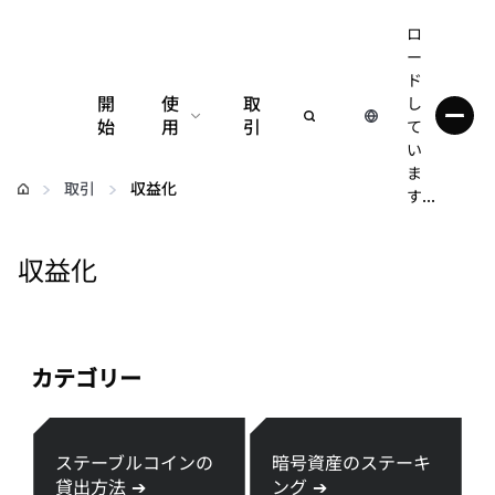
ロ
ー
ド
開
使
取
し
始
用
引
て
い
設定
ま
取引
収益化
す...
仮想通貨の管理
収益化
web3の詳細
安全性の維持
カテゴリー
ステーブルコインの
暗号資産のステーキ
貸出方法
➔
ング
➔