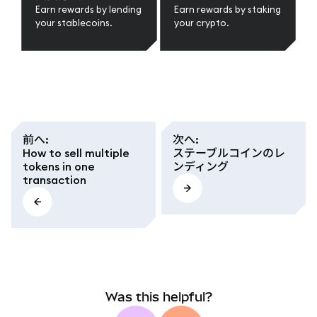
Earn rewards by lending
Earn rewards by staking
your stablecoins.
your crypto.
前へ
:
次へ
:
How to sell multiple
ステーブルコインのレ
tokens in one
ンディング
transaction
Was this helpful?