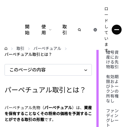
ロ
ー
ド
開
使
取
し
始
用
引
て
い
設定
ま
取引
パーペチュアル
す...
暗号資
パーペチュアル取引とは？
産にお
仮想通貨の管理
ける先
物取引
このページの内容
web3の詳細
有効期
限およ
びトー
パーペチュアル取引とは？
クンの
安全性の維持
所有権
なし
パーペチュアル先物（
パーペチュアル
）は、
資産
ファン
を保有することなくその将来の価格を予測するこ
ディン
とができる取引の形態
です。
グレー
ト