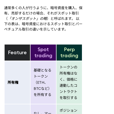
通常多くの人が行うように、暗号資産を購入、保
有、売却するだけの場合、それがスポット取引
（
「オンザスポット」の略
）と呼ばれます。 以
下の表は、暗号資産におけるスポット取引とパー
ペチュアル取引の違いを示しています。
Spot
Perp
Feature
trading
trading
トークンの
基礎となる
所有権はな
トークン
く、価格に
所有権
（ETH、
連動したコ
BTCなど）
ントラクト
を所有する
を取引する
ポジション
なし。マー