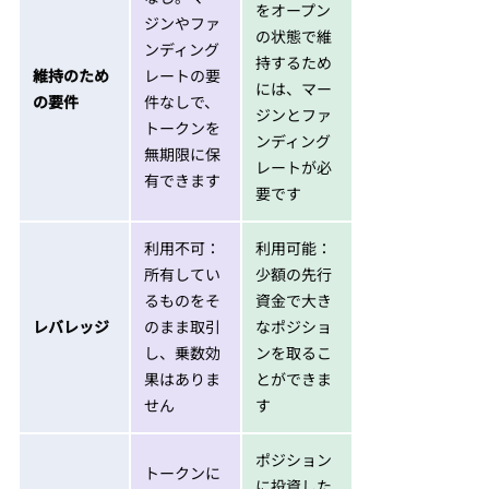
をオープン
ジンやファ
の状態で維
ンディング
持するため
維持のため
レートの要
には、マー
の要件
件なしで、
ジンとファ
トークンを
ンディング
無期限に保
レートが必
有できます
要です
利用不可：
利用可能：
所有してい
少額の先行
るものをそ
資金で大き
レバレッジ
のまま取引
なポジショ
し、乗数効
ンを取るこ
果はありま
とができま
せん
す
ポジション
トークンに
に投資した