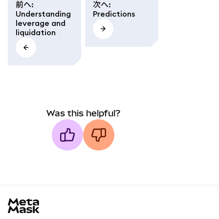
前へ
:
次へ
:
Understanding
Predictions
leverage and
liquidation
Was this helpful?
MetaMask docs footer