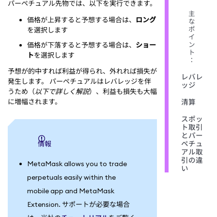
パーペチュアル先物では、以下を実行できます。
主
価格が上昇すると予想する場合は、
ロング
な
ポ
を選択します
イ
ン
価格が下落すると予想する場合は、
ショー
ト
ト
を選択します
：
予想が的中すれば利益が得られ、外れれば損失が
レバレ
発生します。 パーペチュアルはレバレッジを伴
ッジ
うため（
以下で詳しく解説
）、利益も損失も大幅
に増幅されます。
清算
スポッ
ト取引
とパー
情報
ペチュ
アル取
引の違
MetaMask allows you to trade
い
perpetuals easily within the
mobile app and MetaMask
Extension. サポートが必要な場合