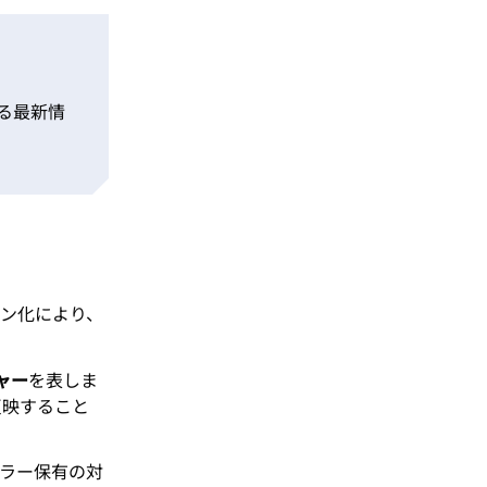
る最新情
クン化により、
ャー
を表しま
反映すること
ーラー保有の対