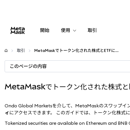
開始
使用
取引
設定
取引
MetaMaskでトークン化された株式とETFにアクセス
仮想通貨の管理
このページの内容
web3の詳細
MetaMaskでトークン化された株式と
安全性の維持
Ondo Global Marketsを介して、MetaMaskのスワ
ィ
にアクセスできます。 このガイドでは、トークン化株式に
Tokenized securities are available on Ethereum and BN