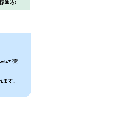
部標準時）
etsが定
。
れます
。