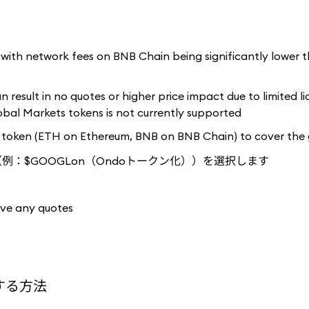
 with network fees on BNB Chain being significantly lower 
esult in no quotes or higher price impact due to limited liq
bal Markets tokens is not currently supported
 token (ETH on Ethereum, BNB on BNB Chain) to cover the 
：$GOOGLon（Ondoトークン化））を選択します
ive any quotes
する方法