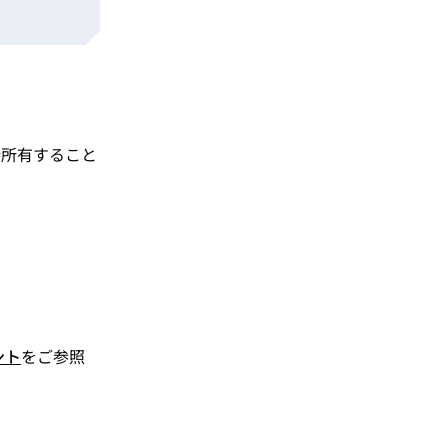
接所有すること
ント
をご参照