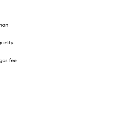
than
uidity.
gas fee