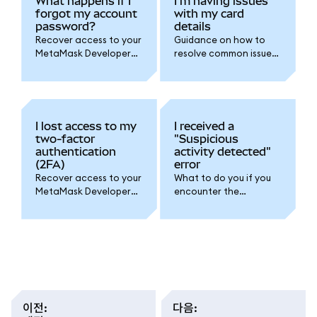
What happens if I
I'm having issues
forgot my account
with my card
password?
details
Recover access to your
Guidance on how to
MetaMask Developer
resolve common issues
account if you've
with card payments for
forgotten your
your MetaMask
password.
Developer account.
I lost access to my
I received a
two-factor
"Suspicious
authentication
activity detected"
(2FA)
error
Recover access to your
What to do you if you
MetaMask Developer
encounter the
account if you've lost
"Suspicious activity
access to your two-
detected" error
factor authentication
message.
(2FA).
이전
:
다음
: