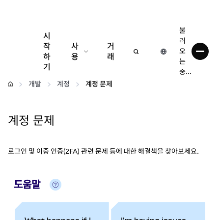
불
시
러
작
사
거
오
하
용
래
는
기
중...
구성
개발
계정
계정 문제
암호화폐 관리
계정 문제
더 많은 웹3 정보
로그인 및 이중 인증(2FA) 관련 문제 등에 대한 해결책을 찾아보세요.
안전한 이용
도움말