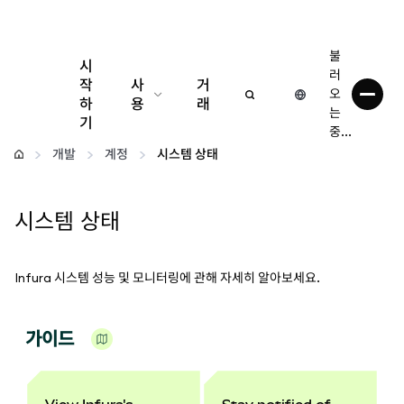
불
시
러
작
사
거
오
하
용
래
는
기
중...
구성
개발
계정
시스템 상태
암호화폐 관리
시스템 상태
더 많은 웹3 정보
Infura 시스템 성능 및 모니터링에 관해 자세히 알아보세요.
안전한 이용
가이드