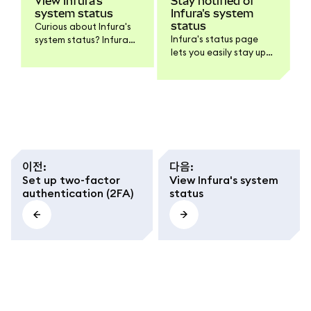
View Infura's
Stay notified of
system status
Infura's system
status
Curious about Infura's
Infura's status page
system status? Infura
lets you easily stay up-
publishes its service
to-date about service
outages and scheduled
outages and scheduled
maintenance notices
maintenance by email,
on status.infura.io.
SMS, Slack, webhook,
or RSS. This is useful to
instantly get alerted of
any service changes
right as they happen.
이전
:
다음
:
Set up two-factor
View Infura's system
authentication (2FA)
status