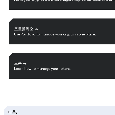
포트폴리오
➔
Use Portfolio to manage your crypto in one place.
토큰
➔
Learn how to manage your tokens.
다음
: