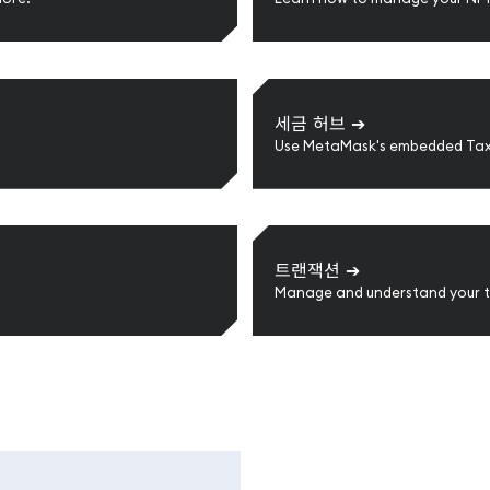
세금 허브
➔
Use MetaMask's embedded Tax
트랜잭션
➔
Manage and understand your t