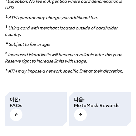
Exception: No fee in Argentina where card denomination is
USD.
2
ATM operator may charge you additional fee.
3
Using card with merchant located outside of cardholder
country.
4
Subject to fair usage.
5
Increased Metal limits will become available later this year.
Reserve right to increase limits with usage.
6
ATM may impose a network specific limit at their discretion.
이전
:
다음
:
FAQs
MetaMask Rewards