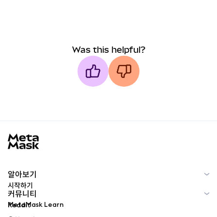
Was this helpful?
MetaMask docs footer
알아보기
시작하기
커뮤니티
MetaMask Learn
Reddit