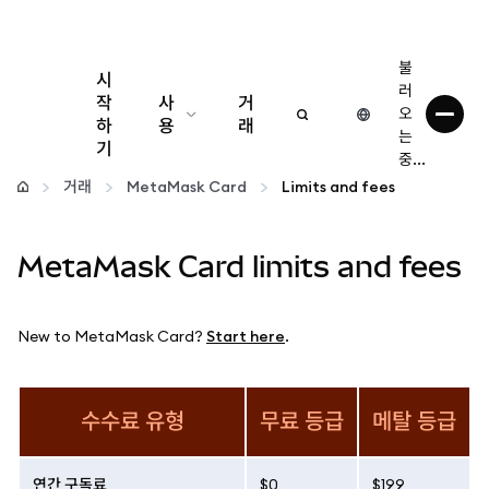
불
시
러
작
사
거
오
하
용
래
는
기
중...
구성
거래
MetaMask Card
Limits and fees
암호화폐 관리
MetaMask Card limits and fees
더 많은 웹3 정보
New to MetaMask Card?
Start here
.
안전한 이용
수수료 유형
무료 등급
메탈 등급
연간 구독료
$0
$199