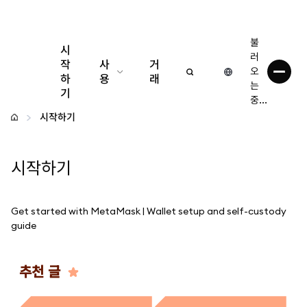
불
시
러
작
사
거
오
하
용
래
는
기
중...
구성
시작하기
암호화폐 관리
시작하기
더 많은 웹3 정보
Get started with MetaMask | Wallet setup and self-custody
안전한 이용
guide
추천 글