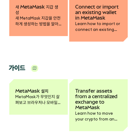
새 MetaMask 지갑 생
Connect or import
성
an existing wallet
in MetaMask
새 MetaMask 지갑을 안전
Learn how to import or
하게 생성하는 방법을 알아
connect an existing
보세요. 강력한 비밀번호를
wallet into MetaMask
설정하고, 비밀복구구문을
using a Secret
백업하고, 셀프 커스터디를
Recovery Phrase,
시작하세요.
private key, or JSON
file. Manage your
assets across multiple
가이드
devices.
MetaMask 설치
Transfer assets
from a centralized
MetaMask가 무엇인지 살
exchange to
펴보고 브라우저나 모바일
MetaMask
앱에서 MetaMask 설치 방
Learn how to move
법을 알아보세요.
your crypto from an
exchange like Binance
or Coinbase to
MetaMask safely.