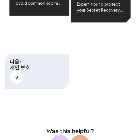
avoid common scams.
Expert tips to protect
your Secret Recovery
Phrase and secure your
wallet in web3.
다음
:
개인 보호
Was this helpful?