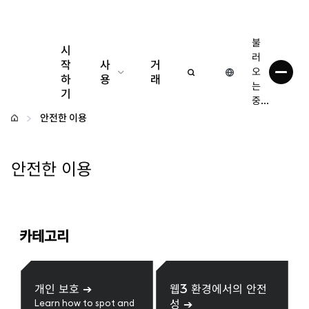
불
시
러
작
사
거
오
하
용
래
는
기
중...
구성
안전한 이용
암호화폐 관리
안전한 이용
더 많은 웹3 정보
안전한 이용
카테고리
개인 보호
➔
웹3 환경에서의 안전
성
➔
Learn how to spot and