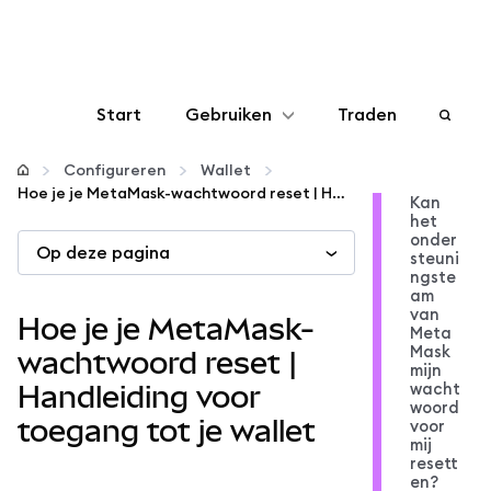
Start
Gebruiken
Traden
Configureren
Configureren
Wallet
Hoe je je MetaMask-wachtwoord reset | Handleiding voor toegang tot je wallet
Kan
het
Crypto beheren
onder
Op deze pagina
steuni
ngste
Meer web3
am
van
Hoe je je MetaMask-
Meta
Mask
Let op je veiligheid
wachtwoord reset |
mijn
wacht
Handleiding voor
woord
toegang tot je wallet
voor
mij
resett
en?