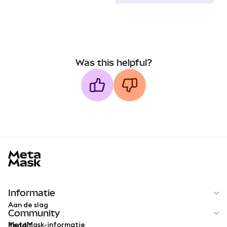
Was this helpful?
MetaMask docs footer
Informatie
Aan de slag
Community
MetaMask-informatie
Reddit