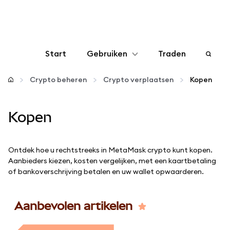
Start
Gebruiken
Traden
Configureren
Crypto beheren
Crypto verplaatsen
Kopen
Crypto beheren
Kopen
Meer web3
Ontdek hoe u rechtstreeks in MetaMask crypto kunt kopen.
Aanbieders kiezen, kosten vergelijken, met een kaartbetaling
Let op je veiligheid
of bankoverschrijving betalen en uw wallet opwaarderen.
Aanbevolen artikelen