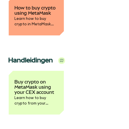
How to buy crypto
using MetaMask
Learn how to buy
crypto in MetaMask
using your card, bank
transfer, or third-party
providers.
Handleidingen
Buy crypto on
MetaMask using
your CEX account
Learn how to buy
crypto from your
centralized exchange
(CEX) account directly
in MetaMask.