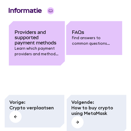
Informatie
Providers and
FAQs
supported
Find answers to
payment methods
common questions
Learn which payment
about buying crypto in
providers and methods
MetaMask.
are supported when
buying crypto in
MetaMask.
Vorige
:
Volgende
:
Crypto verplaatsen
How to buy crypto
using MetaMask