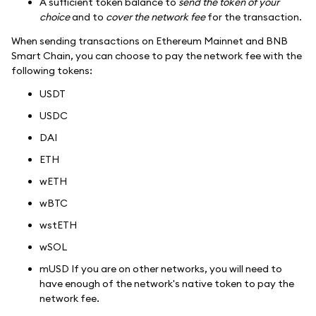
A sufficient token balance to
send the token of your
choice
and to
cover the network fee
for the transaction.
When sending transactions on Ethereum Mainnet and BNB
Smart Chain, you can choose to pay the network fee with the
following tokens:
USDT
USDC
DAI
ETH
wETH
wBTC
wstETH
wSOL
mUSD If you are on other networks, you will need to
have enough of the network's native token to pay the
network fee.