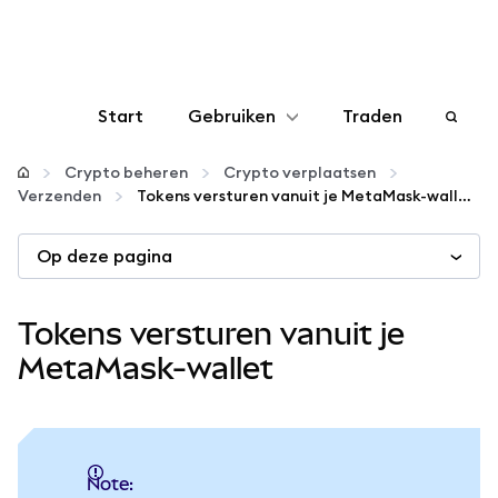
Start
Gebruiken
Traden
Configureren
Crypto beheren
Crypto verplaatsen
Verzenden
Tokens versturen vanuit je MetaMask-wallet
Crypto beheren
Op deze pagina
Meer web3
Tokens versturen vanuit je
Let op je veiligheid
MetaMask-wallet
Note: