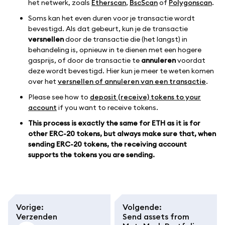
het netwerk, zoals
Etherscan
,
BscScan
of
Polygonscan
.
Soms kan het even duren voor je transactie wordt
bevestigd. Als dat gebeurt, kun je de transactie
versnellen
door de transactie die (het langst) in
behandeling is, opnieuw in te dienen met een hogere
gasprijs, of door de transactie te
annuleren
voordat
deze wordt bevestigd. Hier kun je meer te weten komen
over het
versnellen of annuleren van een transactie
.
Please see how to
deposit (receive) tokens to your
account
if you want to receive tokens.
This process is exactly the same for ETH as it is for
other ERC-20 tokens, but always make sure that, when
sending ERC-20 tokens, the receiving account
supports the tokens you are sending.
Vorige
:
Volgende
:
Verzenden
Send assets from