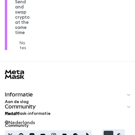
Send
and
swap
crypto
at the
same
time
No
tes
MetaMask docs footer
Informatie
Aan de slag
Community
MetaMask-informatie
Reddit
Nederlands
Community