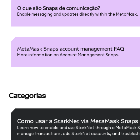
O que são Snaps de comunicação?
Enable messaging and updates directly within the MetaMask.
MetaMask Snaps account management FAQ
More information on Account Management Snaps.
Categorias
Como usar a StarkNet via MetaMask Snaps
Learn how to enable and use StarkNet through a MetaMask S
manage transactions, add StarkNet accounts, and troublesh