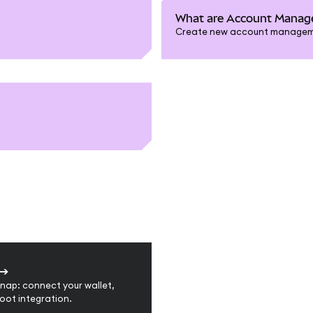
What are Account Mana
Create new account managemen
➔
nap: connect your wallet,
oot integration.