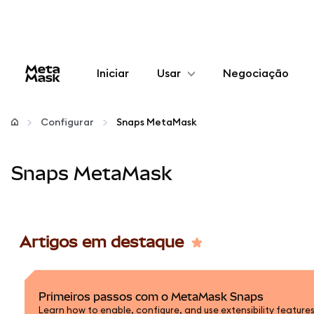
Iniciar
Usar
Negociação
Configurar
Configurar
Snaps MetaMask
Gerenciar criptomoedas
Snaps MetaMask
Mais web3
Fique em segurança
Artigos em destaque
Primeiros passos com o MetaMask Snaps
Learn how to enable, configure, and use extensibility features 