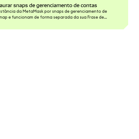
taurar snaps de gerenciamento de contas
instância da MetaMask por snaps de gerenciamento de
snap e funcionam de forma separada da sua Frase de
 MetaMask. Sua FRS não permitirá que você recupere contas
enciamento de contas.