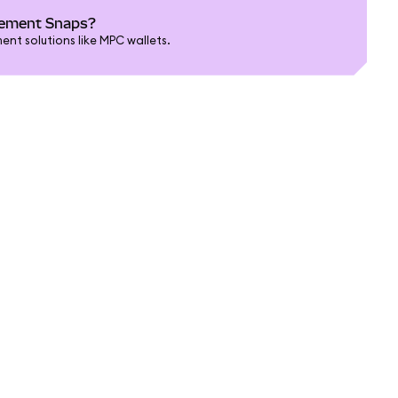
gement Snaps?
t solutions like MPC wallets.