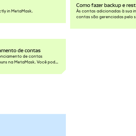
Como fazer backup e res
ctly in MetaMask.
Às contas adicionadas à sua 
contas são gerenciadas pelo 
Recuperação Secreta (FRS) da
adicionadas por snaps de ger
amento de contas
renciamento de contas
muns na MetaMask. Você pode
teragir com seus protocolos de
sos adicionais ao interagir