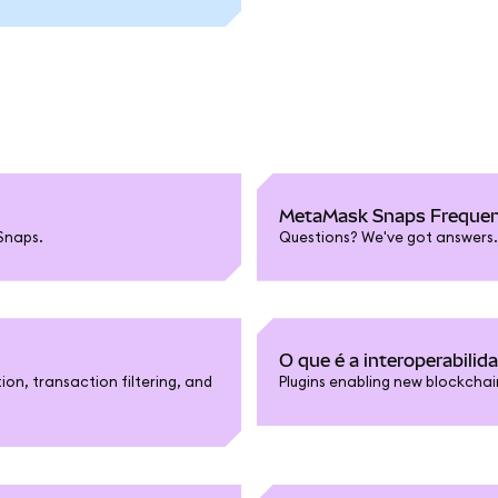
MetaMask Snaps Frequen
Snaps.
Questions? We've got answers.
O que é a interoperabili
ion, transaction filtering, and
Plugins enabling new blockcha