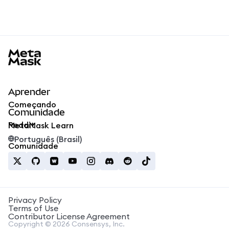
MetaMask docs footer
Aprender
Começando
Comunidade
Reddit
MetaMask Learn
Português (Brasil)
Comunidade
Privacy Policy
Terms of Use
Contributor License Agreement
Copyright © 2026 Consensys, Inc.