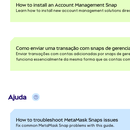
How to install an Account Management Snap
Learn how to install new account management solutions dire
Como enviar uma transação com snaps de gerenci
Enviar transações com contas adicionadas por snaps de ge
funciona essencialmente da mesma forma que as contas co
receber valores, transferir ativos para outros endereços e in
DeFi favoritos. No entanto, podem ser necessários alguns pas
com snaps de gerenciamento de contas.
Ajuda
How to troubleshoot MetaMask Snaps issues
Fix common MetaMask Snap problems with this guide.