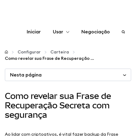
Iniciar
Usar
Negociação
Configurar
Configurar
Carteira
Como revelar sua Frase de Recuperação Secreta com segurança
Gerenciar criptomoedas
Nesta página
Mais web3
Como revelar sua Frase de
Fique em segurança
Recuperação Secreta com
segurança
Ao lidar com criptoativos, é vital fazer backup da Frase