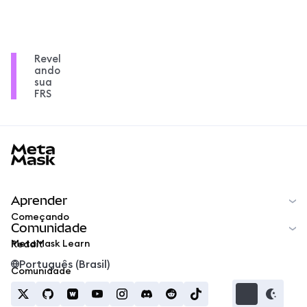
Revel
ando
sua
FRS
MetaMask docs footer
Aprender
Começando
Comunidade
MetaMask Learn
Reddit
Português (Brasil)
Comunidade