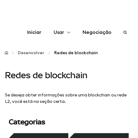
Iniciar
Usar
Negociação
Configurar
Desenvolver
Redes de blockchain
Gerenciar criptomoedas
Redes de blockchain
Mais web3
Se deseja obter informações sobre uma blockchain ou rede
Fique em segurança
L2, você está na seção certa.
Categorias