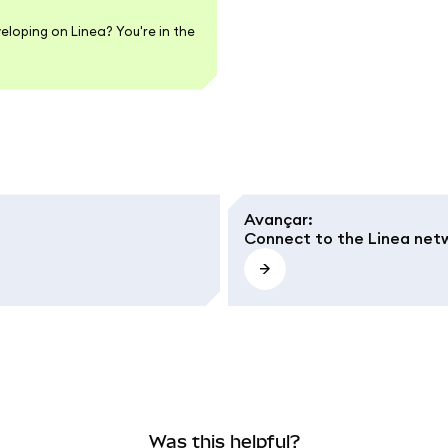
eloping on Linea? You're in the
Avançar
:
Connect to the Linea net
Was this helpful?