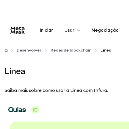
Iniciar
Usar
Negociação
Configurar
Desenvolver
Redes de blockchain
Linea
Gerenciar criptomoedas
Linea
Mais web3
Saiba mais sobre como usar a Linea com Infura.
Fique em segurança
Guias