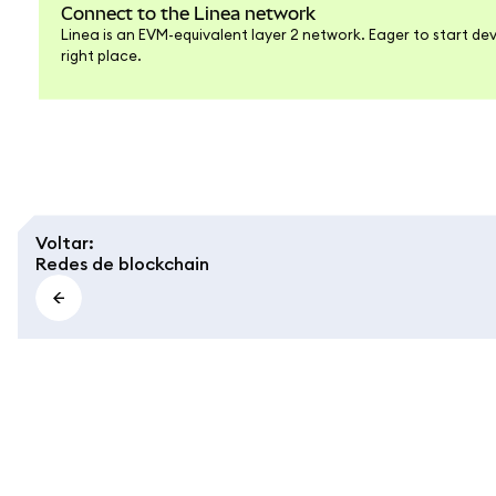
Connect to the Linea network
Linea is an EVM-equivalent layer 2 network. Eager to start dev
right place.
Voltar
:
Redes de blockchain