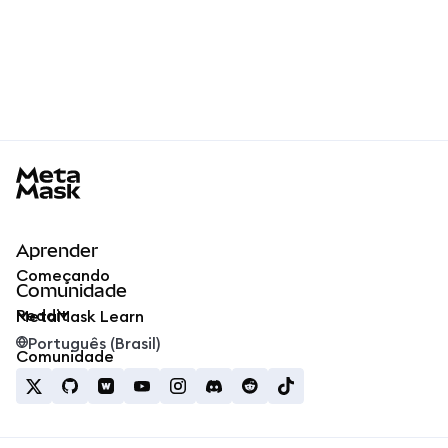
MetaMask docs footer
Aprender
Começando
Comunidade
Reddit
MetaMask Learn
Português (Brasil)
Comunidade