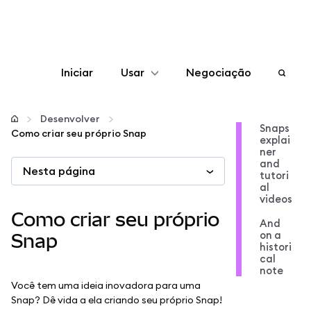
Iniciar
Usar
Negociação
Configurar
Desenvolver
Snaps
Como criar seu próprio Snap
explai
Gerenciar criptomoedas
ner
and
Nesta página
tutori
Mais web3
al
videos
Como criar seu próprio
And
Fique em segurança
on a
Snap
histori
cal
note
Você tem uma ideia inovadora para uma
Snap? Dê vida a ela criando seu próprio Snap!