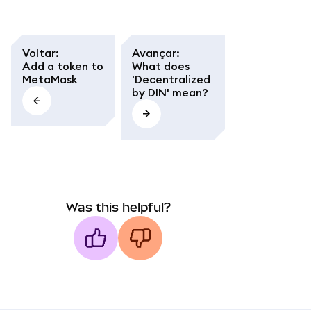
Voltar
:
Avançar
:
Add a token to
What does
MetaMask
'Decentralized
by DIN' mean?
Was this helpful?