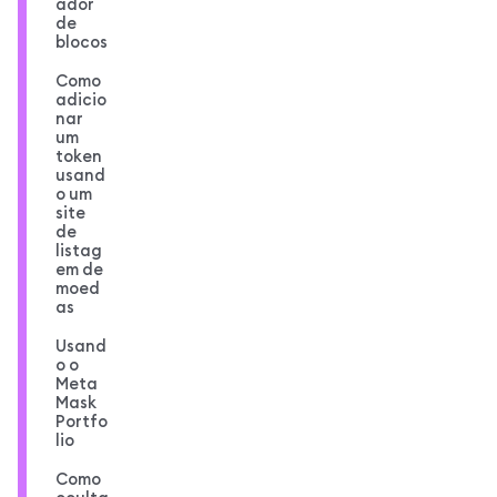
ador
de
blocos
Como
adicio
nar
um
token
usand
o um
site
de
listag
em de
moed
as
Usand
o o
Meta
Mask
Portfo
lio
Como