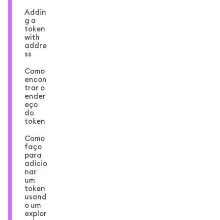
Addin
g a
token
with
addre
ss
Como
encon
trar o
ender
eço
do
token
Como
faço
para
adicio
nar
um
token
usand
o um
explor