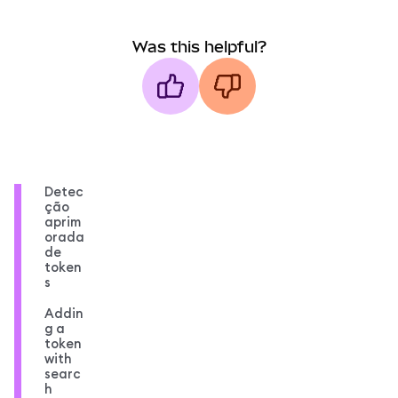
Was this helpful?
Detec
ção
aprim
orada
de
token
s
Addin
g a
token
with
searc
h