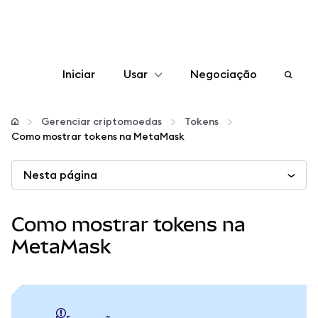
Iniciar
Usar
Negociação
Configurar
Gerenciar criptomoedas
Tokens
Como mostrar tokens na MetaMask
Gerenciar criptomoedas
Nesta página
Mais web3
Como mostrar tokens na
Fique em segurança
MetaMask