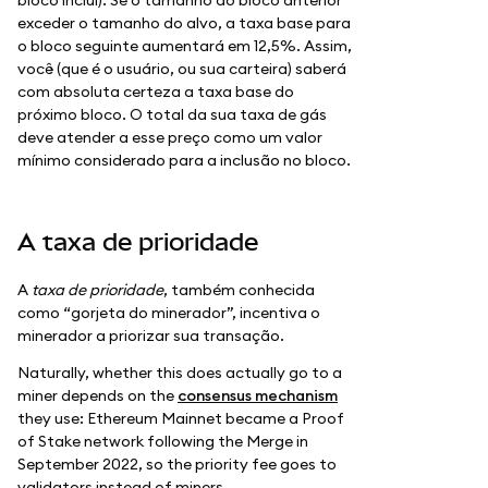
bloco inclui). Se o tamanho do bloco anterior
exceder o tamanho do alvo, a taxa base para
o bloco seguinte aumentará em 12,5%. Assim,
você (que é o usuário, ou sua carteira) saberá
com absoluta certeza a taxa base do
próximo bloco. O total da sua taxa de gás
deve atender a esse preço como um valor
mínimo considerado para a inclusão no bloco.
A taxa de prioridade
A
taxa de prioridade
, também conhecida
como “gorjeta do minerador”, incentiva o
minerador a priorizar sua transação.
Naturally, whether this does actually go to a
miner depends on the
consensus mechanism
they use: Ethereum Mainnet became a Proof
of Stake network following the Merge in
September 2022, so the priority fee goes to
validators instead of miners.