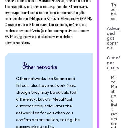
smart contracts. Basicamente, uma taxa de
Ta
transação, o termo se origina da Ethereum,
xa-
em cujo contexto se refere à computação
ba
realizada na Máquina Virtual Ethereum (EVM).
se
Desde que a Ethereum foi criada, inúmeras
Advan
redes compatíveis (e não compatíveis!) com
ced
EVM surgiram e adotaram modelos
gas
semelhantes.
contr
ols
Out of
gas
Other networks
errors
Me
Other networks like Solana and
ta
Bitcoin also have network fees,
Ma
sk
though they may be calculated
ga
differently. Luckily, MetaMask
s
limi
automatically calculates the
t
network fee for you when you
rec
om
confirm a transaction, taking the
me
guesswork out of it.
nd