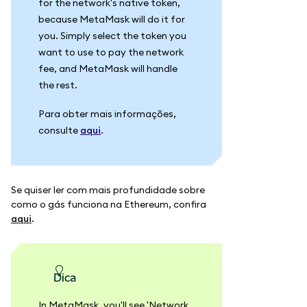
for the network's native token,
because MetaMask will do it for
you. Simply select the token you
want to use to pay the network
fee, and MetaMask will handle
the rest.
Para obter mais informações,
consulte
aqui
.
Se quiser ler com mais profundidade sobre
como o gás funciona na Ethereum, confira
aqui
.
dica
In MetaMask, you'll see 'Network