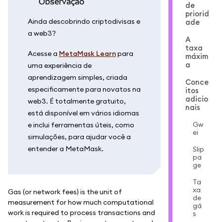
observação
de
priorid
Ainda descobrindo criptodivisas e
ade
a web3?
A
taxa
Acesse a
MetaMask Learn
para
máxim
a
uma experiência de
aprendizagem simples, criada
Conce
especificamente para novatos na
itos
adicio
web3. É totalmente gratuito,
nais
está disponível em vários idiomas
Gw
e inclui ferramentas úteis, como
ei
simulações, para ajudar você a
entender a MetaMask.
Slip
pa
ge
Ta
xa
Gas (or network fees) is the unit of
de
measurement for how much computational
gá
work is required to process transactions and
s