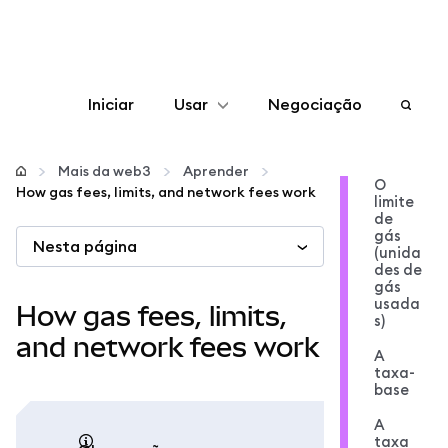
Iniciar
Usar
Negociação
Configurar
Mais da web3
Aprender
O
How gas fees, limits, and network fees work
limite
Gerenciar criptomoedas
de
gás
Nesta página
(unida
Mais web3
des de
gás
usada
How gas fees, limits,
s)
Fique em segurança
and network fees work
A
taxa-
base
A
taxa