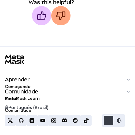
Was this helpful?
MetaMask docs footer
Aprender
Começando
Comunidade
MetaMask Learn
Reddit
Português (Brasil)
Comunidade