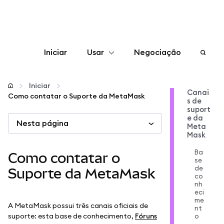
Iniciar
Usar
Negociação
Configurar
Iniciar
Canai
Como contatar o Suporte da MetaMask
s de
Gerenciar criptomoedas
suport
e da
Nesta página
Meta
Mais web3
Mask
Ba
Como contatar o
se
Fique em segurança
de
Suporte da MetaMask
co
nh
eci
me
A MetaMask possui três canais oficiais de
nt
suporte: esta base de conhecimento,
Fóruns
o