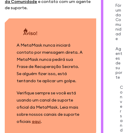
da Comunidade
e contato com um agente
Fór
de suporte.
um
da
Co
mu
nid
Aviso!
ad
e
A MetaMask nunca iniciará
Ag
contato por mensagem direta. A
ent
es
MetaMask nunca pedirá sua
de
Frase de Recuperação Secreta.
su
por
Se alguém fizer isso, está
te
tentando te aplicar um golpe.
C
o
Verifique sempre se você está
n
usando um canal de suporte
v
e
oficial da MetaMask. Leia mais
r
sobre nossos canais de suporte
s
a
oficiais
aqui
.
n
d