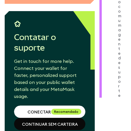
o
c
o
m
u
m
a
g
Contatar o
e
n
suporte
t
e
d
Get in touch for more help.
e
s
Connect your wallet for
u
faster, personalized support
p
o
based on your public wallet
r
details and your MetaMask
t
e
usage.
CONECTAR CARTEIRA
Recomendado
CONTINUAR SEM CARTEIRA
CONECTAR CARTEIRA