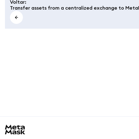
Voltar
:
Transfer assets from a centralized exchange to Met
MetaMask docs footer