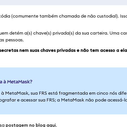
tódia (comumente também chamada de não custodial). Iss
quem detém a(s) chave(s) privada(s) da sua carteira. Uma car
as pessoas.
ecretas nem suas chaves privadas e não tem acesso a ela
da à MetaMask?
e à MetaMask, sua FRS está fragmentada em cinco nós dif
ografar e acessar sua FRS; a MetaMask não pode acessá-l
ssa
postagem no blog aqui
.