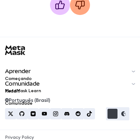
MetaMask docs footer
Aprender
Começando
Comunidade
MetaMask Learn
Reddit
Português (Brasil)
Comunidade
Privacy Policy