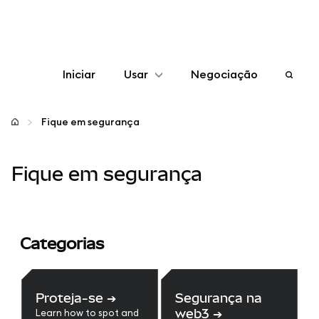
Iniciar
Usar
Negociação
Configurar
Fique em segurança
Gerenciar criptomoedas
Fique em segurança
Mais web3
Fique em segurança
Categorias
Proteja-se
➔
Segurança na
web3
➔
Learn how to spot and