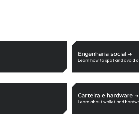
Engenharia social
➔
Learn how to spot and avoid 
Carteira e hardware
➔
Learn about wallet and hardw