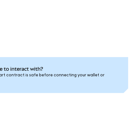
e to interact with?
rt contract is safe before connecting your wallet or