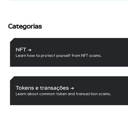
Categorias
NFT
➔
Learn how to protect yourself from NFT scams.
Tokens e transações
➔
Learn about common token and transaction scams.