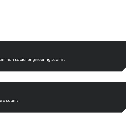
common social engineering scams.
are scams.