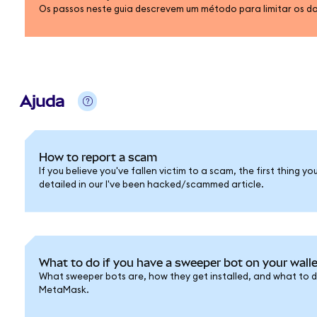
Os passos neste guia descrevem um método para limitar os d
Ajuda
How to report a scam
If you believe you've fallen victim to a scam, the first thing yo
detailed in our I've been hacked/scammed article.
What to do if you have a sweeper bot on your walle
What sweeper bots are, how they get installed, and what to do
MetaMask.