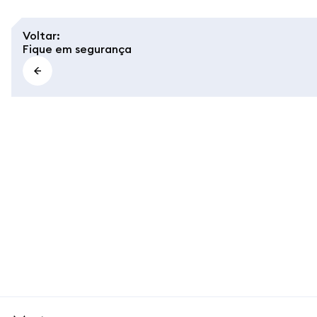
Voltar
:
Fique em segurança
MetaMask docs footer