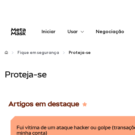
Iniciar
Usar
Negociação
Configurar
Fique em segurança
Proteja-se
Gerenciar criptomoedas
Proteja-se
Mais web3
Fique em segurança
Artigos em destaque
Fui vítima de um ataque hacker ou golpe (transaç
minha conta)