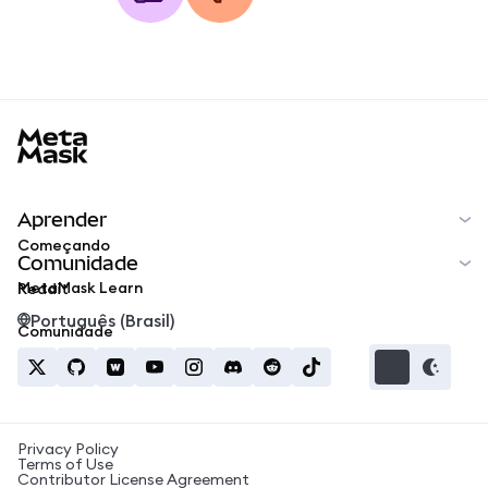
MetaMask docs footer
Aprender
Começando
Comunidade
MetaMask Learn
Reddit
Português (Brasil)
Comunidade
Privacy Policy
Terms of Use
Contributor License Agreement