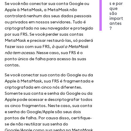
s e por
Se você não conectar sua conta Google ou
que
Apple à MetaMask, a MetaMask não
são
controlará nenhum dos seus dados pessoais
import
ou privados em nossos servidores. Tudo é
antes
criptografado no seu navegador e protegido
?
por sua FRS. Se você perder suas contas
MetaMask e precisar restaurá-las, só poderá
fazer isso com sua FRS,
à qual a MetaMask
não tem acesso
. Nesse caso, sua FRS é o
ponto único de falha para acesso às suas
contas.
Se você conectar sua conta do Google ou da
Apple à MetaMask, sua FRS é fragmentada e
criptografada em cinco nós diferentes.
Somente sua conta e senha do Google ou da
Apple pode acessar e descriptografar todos
os cinco fragmentos. Neste caso, sua conta
e senha do Google/Apple são seus dois
pontos de falha. Por causa disso, certifique-
se de não reutilizar sua senha do
Google/Apple como sua senha na MetaMask.