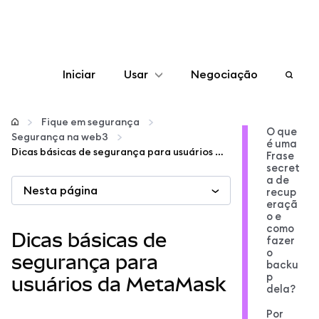
Iniciar
Usar
Negociação
Configurar
Fique em segurança
O que
Segurança na web3
é uma
Gerenciar criptomoedas
Dicas básicas de segurança para usuários da MetaMask
Frase
secret
a de
Nesta página
Mais web3
recup
eraçã
o e
como
Fique em segurança
Dicas básicas de
fazer
o
segurança para
backu
p
usuários da MetaMask
dela?
Por