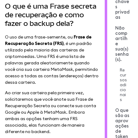
chave
O que é uma Frase secreta
s
privad
de recuperação e como
as
fazer o backup dela?
Não
comp
O uso de uma frase-semente, ou
Frase de
artilh
Recuperação Secreta (FRS)
, é um padrão
e
sua(s)
utilizado pela maioria das carteiras de
senha
criptomoedas. Uma FRS é uma lista de
(s).
palavras gerada aleatoriamente quando
você cria sua carteira MetaMask, permitindo
Re
cur
acesso a todas as contas (endereços) dentro
sos
dessa carteira.
adi
cio
Ao criar sua carteira pela primeira vez,
nai
solicitaremos que você anote sua Frase de
s
Recuperação Secreta ou conecte sua conta
O que
Google ou Apple à MetaMask. Embora
são as
ambas as opções tenham uma FRS
aprov
associada, elas funcionam de maneira
ações
de
diferente no backend.
token