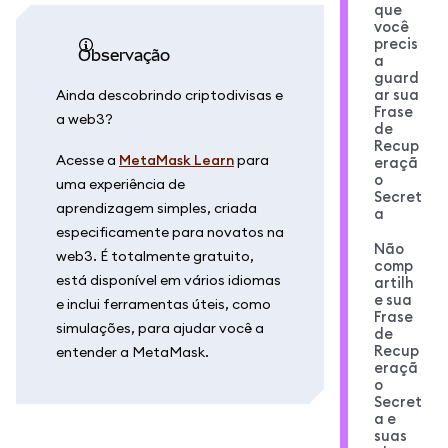
que
você
precis
observação
a
guard
ar sua
Ainda descobrindo criptodivisas e
Frase
a web3?
de
Recup
Acesse a
MetaMask Learn
para
eraçã
o
uma experiência de
Secret
aprendizagem simples, criada
a
especificamente para novatos na
Não
web3. É totalmente gratuito,
comp
está disponível em vários idiomas
artilh
e sua
e inclui ferramentas úteis, como
Frase
simulações, para ajudar você a
de
Recup
entender a MetaMask.
eraçã
o
Secret
a e
suas