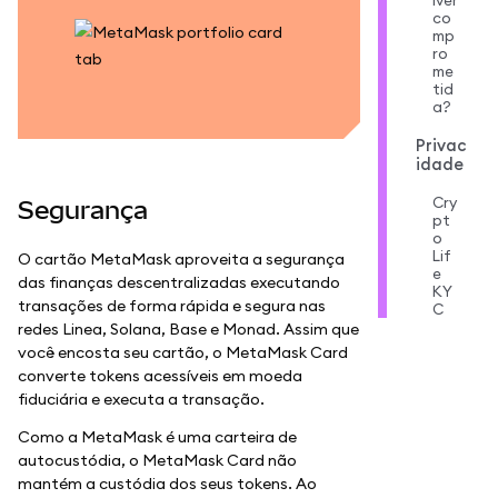
iver
co
mp
ro
me
tid
a?
Privac
idade
Cry
Segurança
pt
o
Lif
O cartão MetaMask aproveita a segurança
e
das finanças descentralizadas executando
KY
transações de forma rápida e segura nas
C
redes Linea, Solana, Base e Monad. Assim que
você encosta seu cartão, o MetaMask Card
converte tokens acessíveis em moeda
fiduciária e executa a transação.
Como a MetaMask é uma carteira de
autocustódia, o MetaMask Card não
mantém a custódia dos seus tokens. Ao