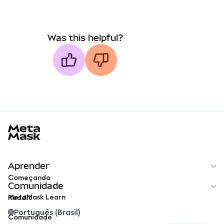
Was this helpful?
MetaMask docs footer
Aprender
Começando
Comunidade
MetaMask Learn
Reddit
Português (Brasil)
Comunidade