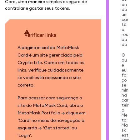
Card, uma maneira simples e segura de
an
controlar e gastar seus tokens.
do
um
car
tã
o
rou
Verificar links
ba
do
A página inicial do MetaMask
Card é um site gerenciado pela
O
qu
Crypto Life. Como em todos os
e
links, verifique cuidadosamente
eu
fa
se você está acessando o site
ço
correto.
se
min
ha
Para acessar com segurança o
car
teir
site do MetaMask Card, abra o
a
MetaMask Portfolio → clique em
Me
ta
‘Card’ no menu de navegação à
Ma
esquerda → ‘Get started’ ou
sk
est
'Login'.