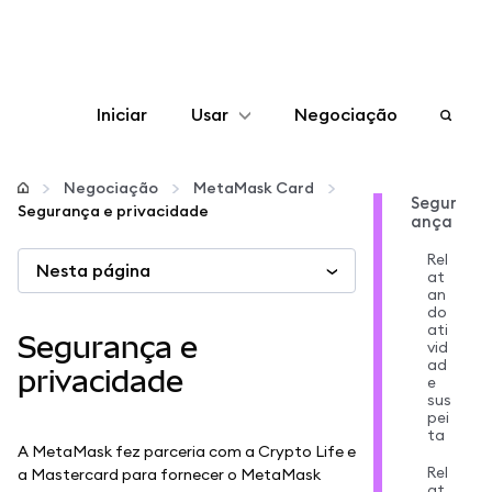
Iniciar
Usar
Negociação
Configurar
Negociação
MetaMask Card
Segur
Segurança e privacidade
ança
Gerenciar criptomoedas
Rel
Nesta página
at
Mais web3
an
do
ati
Segurança e
vid
Fique em segurança
ad
privacidade
e
sus
pei
ta
A MetaMask fez parceria com a Crypto Life e
Rel
a Mastercard para fornecer o MetaMask
at