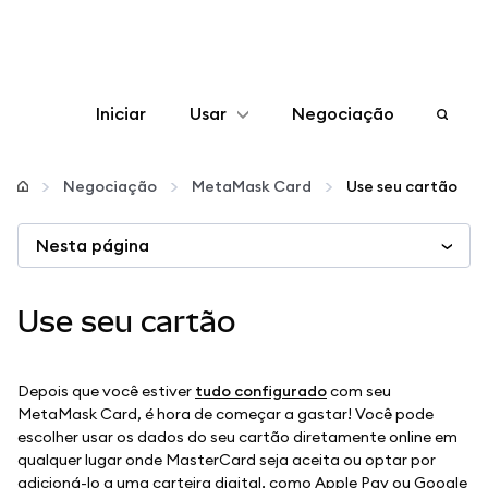
Iniciar
Usar
Negociação
Configurar
Negociação
MetaMask Card
Use seu cartão
Gerenciar criptomoedas
Nesta página
Mais web3
Use seu cartão
Fique em segurança
Depois que você estiver
tudo configurado
com seu
MetaMask Card, é hora de começar a gastar! Você pode
escolher usar os dados do seu cartão diretamente online em
qualquer lugar onde MasterCard seja aceita ou optar por
adicioná-lo a uma carteira digital, como Apple Pay ou Google