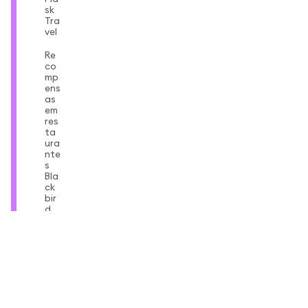
sk
Tra
vel
Re
co
mp
ens
as
em
res
ta
ura
nte
s
Bla
ck
bir
d
Taxas
de
trans
ação