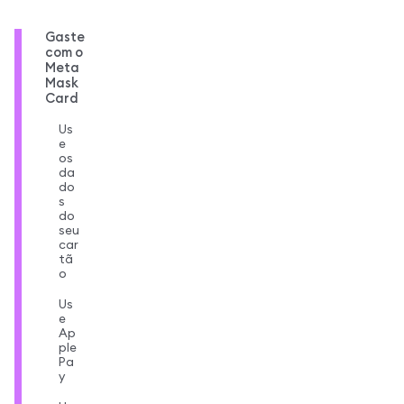
Gaste
com o
Meta
Mask
Card
Us
e
os
da
do
s
do
seu
car
tã
o
Us
e
Ap
ple
Pa
y