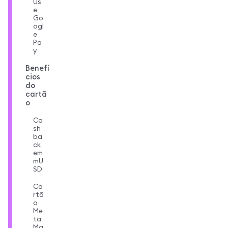
Us
e
Go
ogl
e
Pa
y
Benefí
cios
do
cartã
o
Ca
sh
ba
ck
em
mU
SD
Ca
rtã
o
Me
ta
Ma