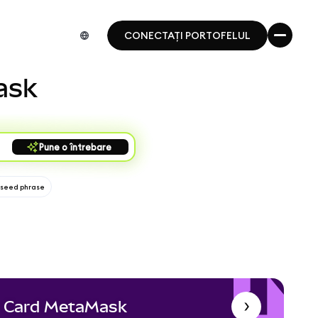
CONECTAȚI PORTOFELUL
CONECTAȚI PORTOFELUL
ask
Pune o întrebare
 seed phrase
Card MetaMask