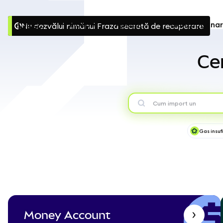
Începe
Aplică
Tranzacționa
Nu dezvălui nimănui Fraza secretă de recuperare
Configurează
Ce
Gestionează criptoactivele
Mai multe pe web3
Gas insuf
Protejează-te
Money Account