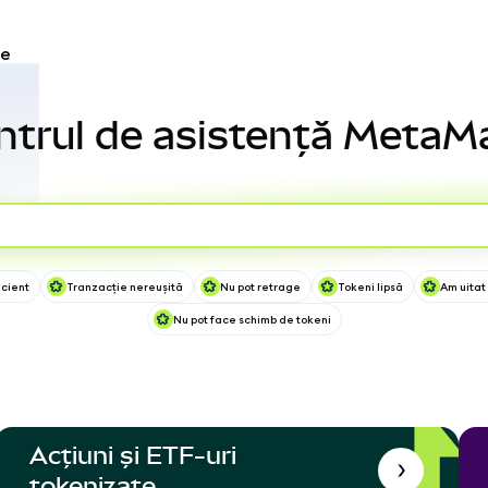
re
ntrul de asistență MetaM
icient
Tranzacție nereușită
Nu pot retrage
Tokeni lipsă
Am uitat
Nu pot face schimb de tokeni
Acțiuni și ETF-uri
tokenizate