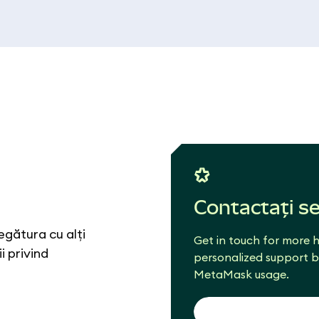
Contactați se
egătura cu alți
Get in touch for more h
i privind
personalized support b
MetaMask usage.