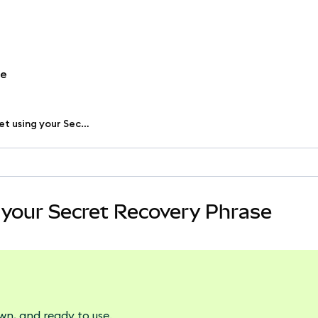
re
How to restore your wallet using your Secret Recovery Phrase
g your Secret Recovery Phrase
wn, and ready to use.