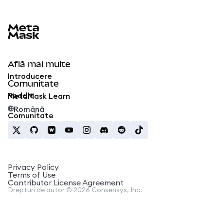
MetaMask docs footer
Află mai multe
Introducere
Comunitate
Reddit
MetaMask Learn
Română
Comunitate
Privacy Policy
Terms of Use
Contributor License Agreement
Drepturi de autor © 2026 Consensys, Inc.