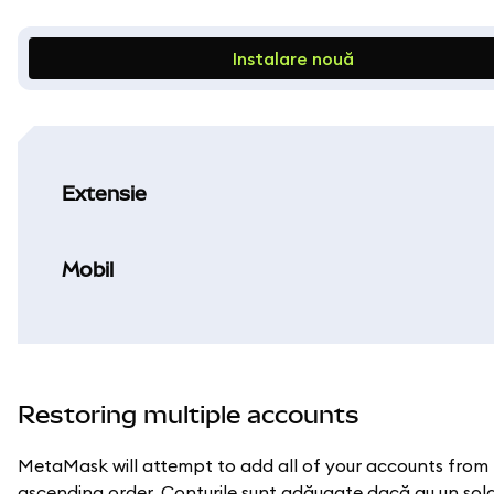
Instalare nouă
Extensie
Mobil
Restoring multiple accounts
MetaMask will attempt to add all of your accounts from 
ascending order. Conturile sunt adăugate dacă au un sold