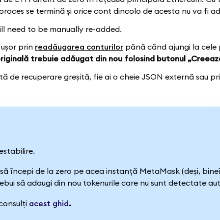
roces se termină și orice cont dincolo de acesta nu va fi a
ill need to be manually re-added.
 ușor prin
readăugarea conturilor
până când ajungi la cele 
 originală trebuie adăugat din nou folosind butonul „Creeaz
retă de recuperare greșită, fie ai o cheie JSON externă sau p
stabilire.
, să începi de la zero pe acea instanță MetaMask (deși, bineî
trebui să adaugi din nou tokenurile care nu sunt detectate a
consulți
acest ghid
.