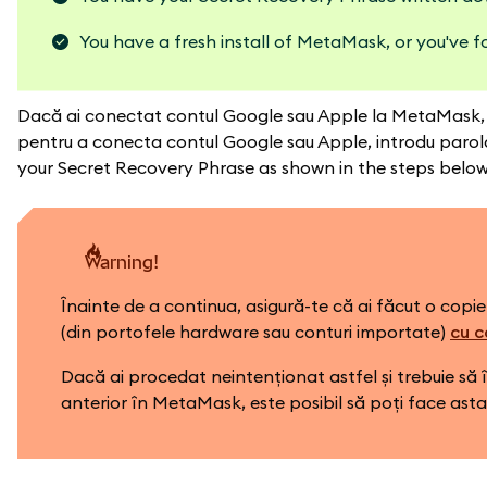
You have a fresh install of MetaMask, or you've 
Dacă ai conectat contul Google sau Apple la MetaMask, 
pentru a conecta contul Google sau Apple, introdu parol
your Secret Recovery Phrase as shown in the steps below
warning!
Înainte de a continua, asigură-te că ai făcut o copie
(din portofele hardware sau conturi importate)
cu c
Dacă ai procedat neintenționat astfel și trebuie să î
anterior în MetaMask, este posibil să poți face ast