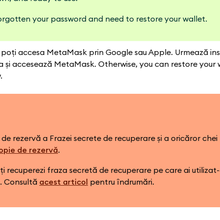
forgotten your password and need to restore your wallet.
poți accesa MetaMask prin Google sau Apple. Urmează inst
a și accesează MetaMask. Otherwise, you can restore your w
.
 de rezervă a Frazei secrete de recuperare și a oricăror chei
opie de rezervă
.
ți recuperezi fraza secretă de recuperare pe care ai utilizat
a. Consultă
acest articol
pentru îndrumări.