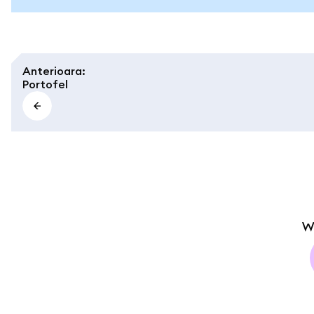
Anterioara
:
Portofel
W