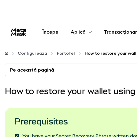
Începe
Aplică
Tranzacționa
Configurează
Configurează
Portofel
Gestionează criptoactivele
Pe această pagină
Mai multe pe web3
How to restore your wallet usin
Protejează-te
Prerequisites
You have your Secret Recovery Phrase written do