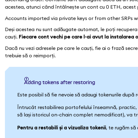
acestea, atunci când întâlnește un cont cu 0 ETH, acest p
Accounts imported via private keys or from other SRPs w
Deși acestea nu sunt adăugate automat, le poți recupera
cauți.
Fiecare cont vechi pe care l-ai avut la instalarea
Dacă nu vezi adresele pe care le cauți, fie ai o frază sec
trebuie să o reimporți.
Adding tokens after restoring
Este posibil să fie nevoie să adaugi tokenurile după re
Întrucât restabilirea portofelului înseamnă, practic
să lași istoricul on-chain complet nemodificat), va 
Pentru a restabili și a vizualiza tokenii
, te rugăm să 