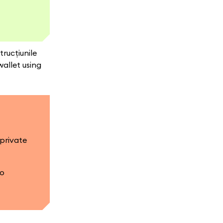
rucțiunile
allet using
 private
-o