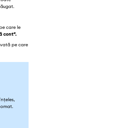
dăugat.
pe care le
ă cont”.
rivată pe care
nțeles,
utomat.