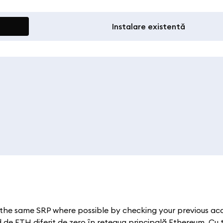
Instalare existentă
the same SRP where possible by checking your previous acc
 de ETH diferit de zero în rețeaua principală Ethereum. Cu 