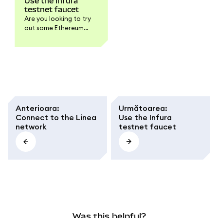
Use the Infura
testnet faucet
Are you looking to try
out some Ethereum
testnet transactions
but don't have any test
ETH to play with? The
MetaMask Developer
faucet is here to help
you get some testnet
ETH for both Linea and
Sepolia in no time!
Anterioara
:
Următoarea
:
Connect to the Linea
Use the Infura
network
testnet faucet
Was this helpful?