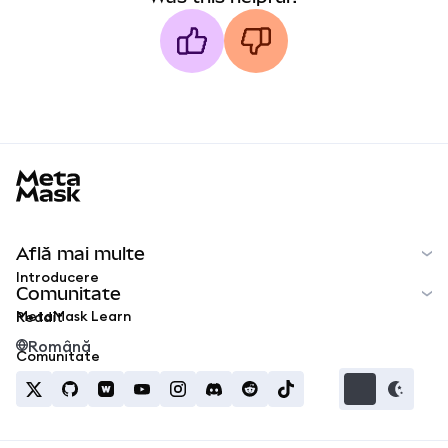
MetaMask docs footer
Află mai multe
Introducere
Comunitate
MetaMask Learn
Reddit
Română
Comunitate