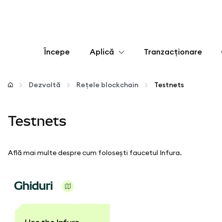
Începe
Aplică
Tranzacționare
Configurează
Dezvoltă
Rețele blockchain
Testnets
Gestionează criptoactivele
Testnets
Mai multe pe web3
Află mai multe despre cum folosești faucetul Infura.
Protejează-te
Ghiduri