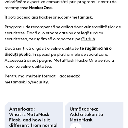
valorificăm expertiza comunității prin programul nostru de
recompense
HackerOne
.
Îl poți accesa aici
hackerone.com/metamask
.
Programul de recompensă se aplică doar vulnerabilităților de
securitate. Dacă ai o eroare care nu are legătură cu
securitatea, te rugăm să o raportezi pe
GitHub
.
Dacă simți că ai găsit o vulnerabilitate
te rugăm să nu o
discuți public
, în special pe platformele de socializare.
Accesează direct pagina MetaMask HackerOne pentru a
raporta vulnerabilitatea.
Pentru mai multe informații, accesează
metamask.io/security
.
Anterioara
:
Următoarea
:
What is MetaMask
Add a token to
Flask, and how is it
MetaMask
different from normal