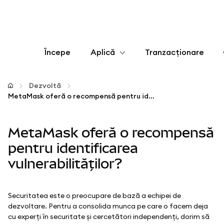
Începe
Aplică
Tranzacționare
Configurează
Dezvoltă
MetaMask oferă o recompensă pentru identificarea vulnerabilităților?
Gestionează criptoactivele
MetaMask oferă o recompensă
Mai multe pe web3
pentru identificarea
vulnerabilităților?
Protejează-te
Securitatea este o preocupare de bază a echipei de
dezvoltare. Pentru a consolida munca pe care o facem deja
cu experți în securitate și cercetători independenți, dorim să