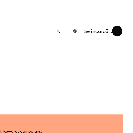
Se încarcă...
k Rewards campaigns.