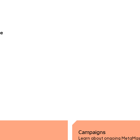
re
Campaigns
Learn about ongoing MetaMas