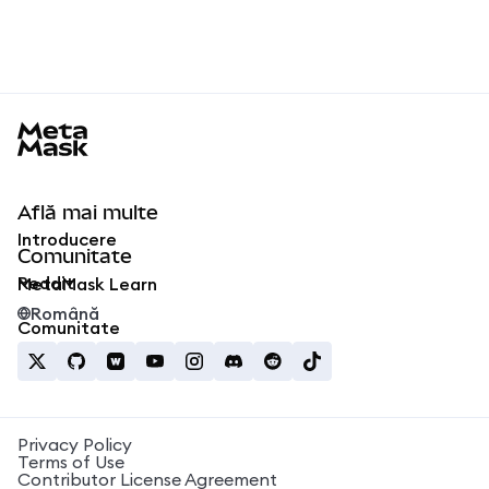
MetaMask docs footer
Află mai multe
Introducere
Comunitate
Reddit
MetaMask Learn
Română
Comunitate
Privacy Policy
Terms of Use
Contributor License Agreement