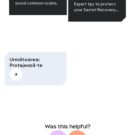
avoid common scams.
Expert tips to protect
your Secret Recovery
Phrase and secure your
wallet in web3.
Următoarea
:
Protejează-te
Was this helpful?