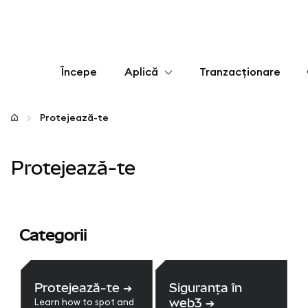
Începe
Aplică
Tranzacționare
Configurează
Protejează-te
Gestionează criptoactivele
Protejează-te
Mai multe pe web3
Protejează-te
Categorii
Protejează-te
➔
Siguranța în
web3
➔
Learn how to spot and