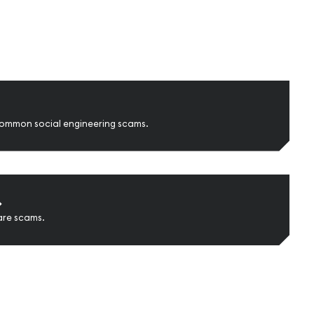
common social engineering scams.
➔
are scams.