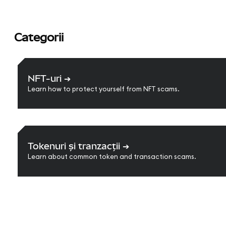
Categorii
NFT-uri
➔
Learn how to protect yourself from NFT scams.
Tokenuri și tranzacții
➔
Learn about common token and transaction scams.