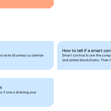
How to tell if a smart con
aci este să urmezi cu atenție
Smart contracts are the compu
and similar blockchains. Their
you're not signing up to a cont
t
 if one is draining your