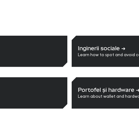
Inginerii sociale
➔
Learn how to spot and avoid 
Portofel și hardware
Learn about wallet and hardw