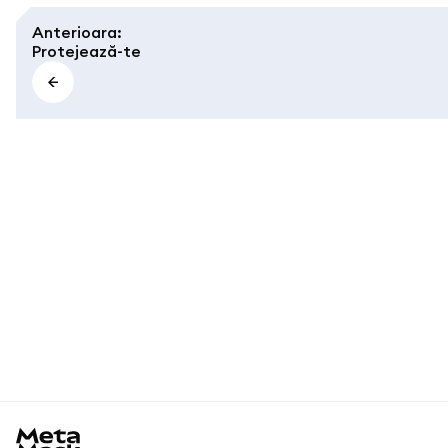
Anterioara
:
Protejează-te
MetaMask docs footer