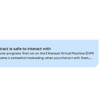
tract is safe to interact with
ter programs that run on the Ethereum Virtual Machine (EVM)
 name is somewhat misleading: when you interact with them,
ract, but simply triggering a program to run.