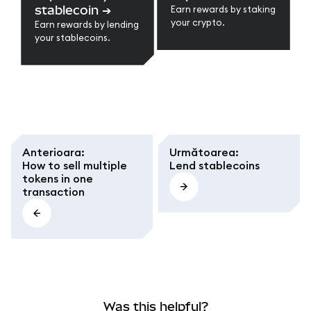
stablecoin
➔
Earn rewards by staking
your crypto.
Earn rewards by lending
your stablecoins.
Anterioara
:
Următoarea
:
How to sell multiple
Lend stablecoins
tokens in one
transaction
Was this helpful?