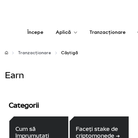
Începe
Aplică
Tranzacționare
Configurează
Tranzacționare
Câștigă
Gestionează criptoactivele
Earn
Mai multe pe web3
Protejează-te
Categorii
Cum să
Faceți stake de
împrumutați
criptomonede
➔