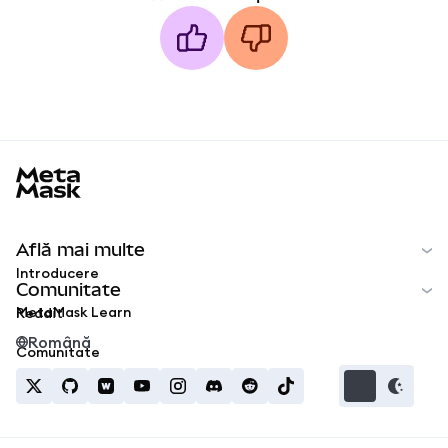
MetaMask docs footer
Află mai multe
Introducere
Comunitate
MetaMask Learn
Reddit
Română
Comunitate