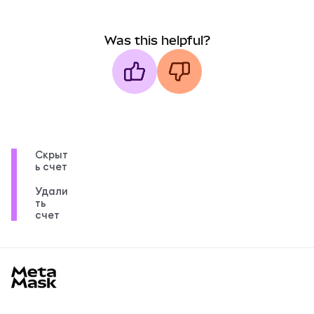
Was this helpful?
Скрыт
ь счет
Удали
ть
счет
MetaMask docs footer