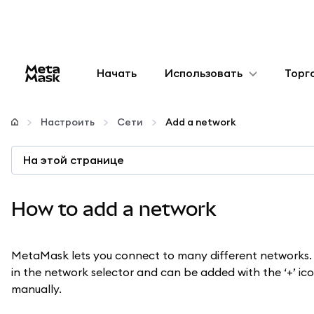
Начать
Использовать
Торг
Настроить
Настроить
Сети
Add a network
Управление криптовалютой
На этой странице
Больше web3
How to add a network
Оставайтесь в безопасности
MetaMask lets you connect to many different networks. 
in the network selector and can be added with the ‘+’ i
manually.