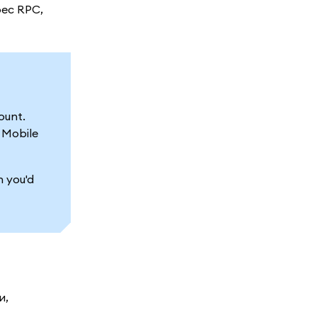
рес RPC,
ount.
 Mobile
h you'd
и,