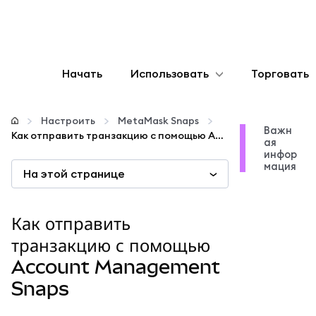
Начать
Использовать
Торговать
Настроить
Настроить
MetaMask Snaps
Важн
Как отправить транзакцию с помощью Account Management Snaps
ая
Управление криптовалютой
инфор
мация
На этой странице
Больше web3
Как отправить
Оставайтесь в безопасности
транзакцию с помощью
Account Management
Snaps