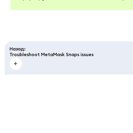
Назад
:
Troubleshoot MetaMask Snaps issues