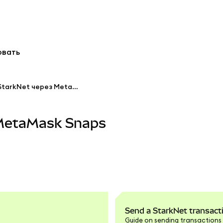
овать
Как использовать StarkNet через MetaMask Snaps
з MetaMask Snaps
Send a StarkNet transac
Guide on sending transactions 