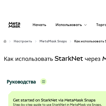
Начать
Использовать
Торг
Настроить
Настроить
MetaMask Snaps
Управление криптовалютой
Как использовать StarkNet чере
Больше web3
Оставайтесь в безопасности
Руководства
Get started on StarkNet via MetaMask Snaps
Step-by-step guide to use StarkNet in MetaMask via Snaps.