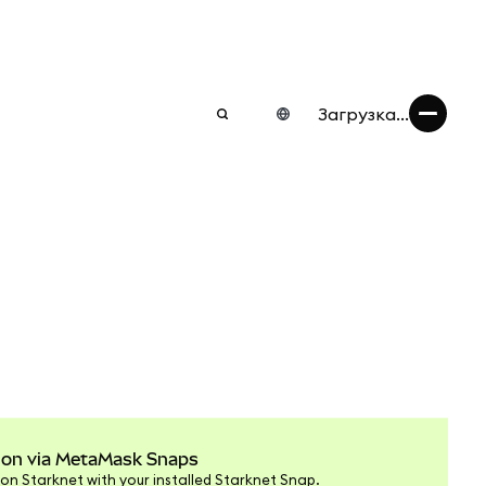
Загрузка...
tion via MetaMask Snaps
on Starknet with your installed Starknet Snap.