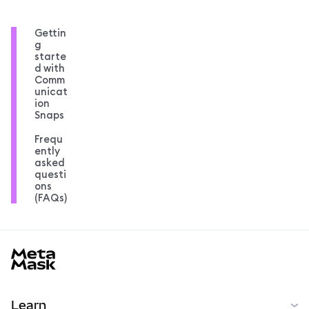
Gettin
g
starte
d with
Comm
unicat
ion
Snaps
Frequ
ently
asked
questi
ons
(FAQs)
MetaMask docs footer
Learn