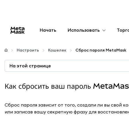
Начать
Использовать
Торг
Настроить
Настроить
Кошелек
Сброс пароля MetaMask
Управление криптовалютой
На этой странице
Больше web3
Как сбросить ваш пароль MetaMa
Оставайтесь в безопасности
Сброс пароля зависит от того, создали ли вы свой к
или записав вашу секретную фразу для восстановлен