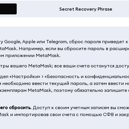
Secret Recovery Phrase
 Google, Apple или Telegram, сброс пароля приведет к
etaMask. Например, если вы сбросите пароль в расши
ном приложении MetaMask.
тры вашего MetaMask; все ваши счета останутся дост
здел «Настройки» > «Безопасность и конфиденциальнос
м необходимо ввести текущий пароль, а затем ввести 
экземплярам MetaMask, поэтому обязательно запишите 
 его сбросить
. Доступ к своим учетным записям вы смо
Mask и импортировав свои счета с помощью СФВ и зак