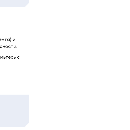
ента) и
сности.
мьтесь с