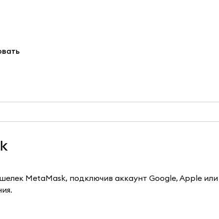
овать
sk
ошелек MetaMask, подключив аккаунт Google, Apple или
ия.