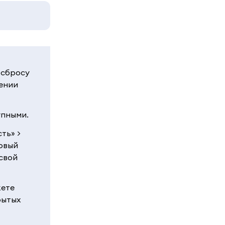
 сбросу
рении
упными.
ть» >
новый
свой
жете
рытых