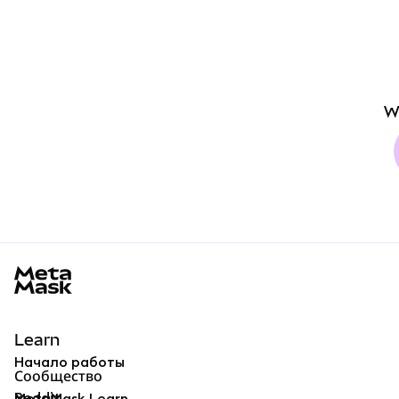
W
MetaMask docs footer
Learn
Начало работы
Сообщество
Reddit
MetaMask Learn