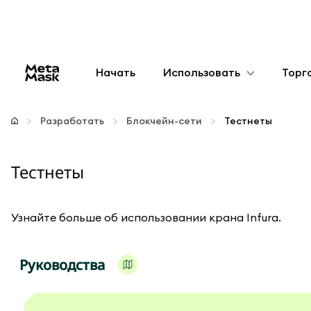
Начать
Использовать
Торг
Настроить
Разработать
Блокчейн-сети
Тестнеты
Управление криптовалютой
Тестнеты
Больше web3
Узнайте больше об использовании крана Infura.
Оставайтесь в безопасности
Руководства