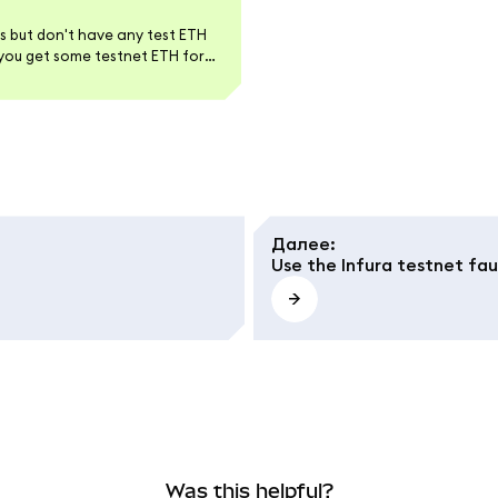
s but don't have any test ETH
 you get some testnet ETH for
Далее
:
Use the Infura testnet fa
Was this helpful?