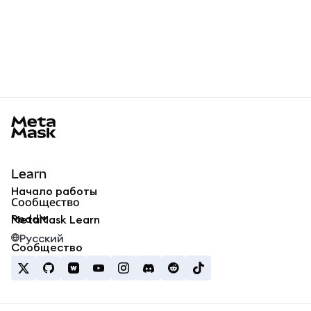
MetaMask docs footer
Learn
Начало работы
Сообщество
Reddit
MetaMask Learn
Русский
Сообщество