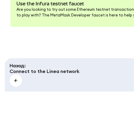
Use the Infura testnet faucet
Are you looking to try out some Ethereum testnet transaction
to play with? The MetaMask Developer faucet is here to help
both Linea and Sepolia in no time!
Назад
:
Connect to the Linea network