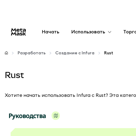
Начать
Использовать
Торг
Настроить
Разработать
Создание с Infura
Rust
Управление криптовалютой
Rust
Больше web3
Хотите начать использовать Infura с Rust? Эта катег
Оставайтесь в безопасности
Руководства