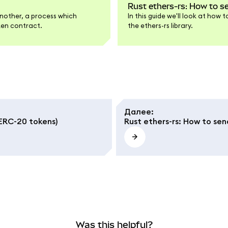
Rust ethers-rs: How to s
another, a process which
In this guide we'll look at how 
oken contract.
the ethers-rs library.
Далее
:
 ERC-20 tokens)
Rust ethers-rs: How to se
Was this helpful?