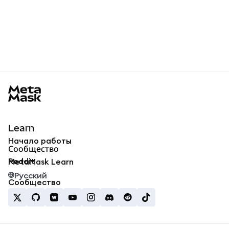
MetaMask docs footer
Learn
Начало работы
Сообщество
Reddit
MetaMask Learn
Русский
Сообщество