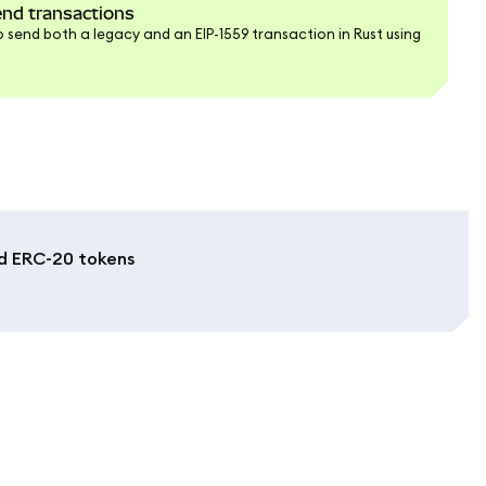
end transactions
to send both a legacy and an EIP-1559 transaction in Rust using
nd ERC-20 tokens