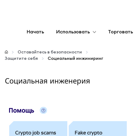
Начать
Использовать
Торговать
Настроить
Оставайтесь в безопасности
Защитите себя
Социальный инжиниринг
Управление криптовалютой
Социальная инженерия
Больше web3
Оставайтесь в безопасности
Помощь
Crypto job scams
Fake crypto