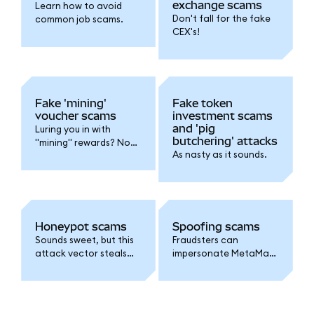
exchange scams
Learn how to avoid
Don't fall for the fake
common job scams.
CEX's!
Fake 'mining'
Fake token
voucher scams
investment scams
and 'pig
Luring you in with
butchering' attacks
"mining" rewards? No
As nasty as it sounds.
thanks!
Honeypot scams
Spoofing scams
Sounds sweet, but this
Fraudsters can
attack vector steals
impersonate MetaMask
your funds.
to get your SRP or
password. Don't fall for
it!