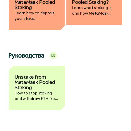
MetaMask Pooled
Pooled Staking?
Staking
Learn what staking is,
Learn how to deposit
and how MetaMask
your stake.
Pooled Staking works.
Руководства
Unstake from
MetaMask Pooled
Staking
How to stop staking
and withdraw ETH from
the pool.