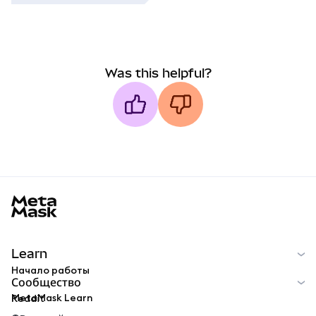
Was this helpful?
MetaMask docs footer
Learn
Начало работы
Сообщество
MetaMask Learn
Reddit