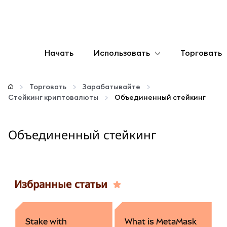
Начать
Использовать
Торговать
Настроить
Торговать
Зарабатывайте
Стейкинг криптовалюты
Объединенный стейкинг
Управление криптовалютой
Объединенный стейкинг
Больше web3
Оставайтесь в безопасности
Избранные статьи
Stake with
What is MetaMask