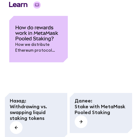
Learn
How do rewards
work in MetaMask
Pooled Staking?
How we distribute
Ethereum protocol
rewards to you, and
what different terms
mean.
Назад
:
Далее
:
Withdrawing vs.
Stake with MetaMask
swapping liquid
Pooled Staking
staking tokens