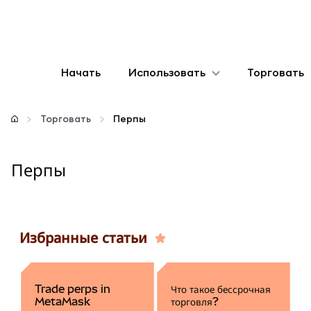
Начать
Использовать
Торговать
Настроить
Торговать
Перпы
Управление криптовалютой
Перпы
Больше web3
Оставайтесь в безопасности
Избранные статьи
Trade perps in
Что такое бессрочная
MetaMask
торговля?