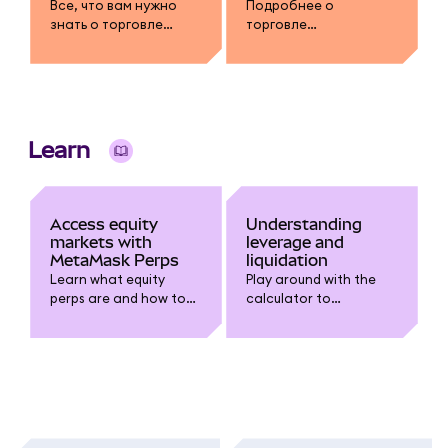
Все, что вам нужно
Подробнее о
знать о торговле
торговле
перпами в MetaMask.
бессрочными
фьючерсами и о том,
как она работает.
Learn
Access equity
Understanding
markets with
leverage and
MetaMask Perps
liquidation
Learn what equity
Play around with the
perps are and how to
calculator to
trade HIP-3 markets
understand leverage,
directly from your
liquidation, and profit
MetaMask app.
and loss scenarios.