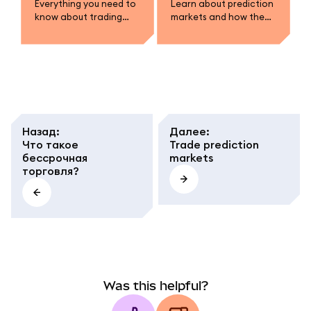
Everything you need to
Learn about prediction
know about trading
markets and how they
prediction markets in
work.
MetaMask.
Назад
:
Далее
:
Что такое
Trade prediction
бессрочная
markets
торговля?
Was this helpful?