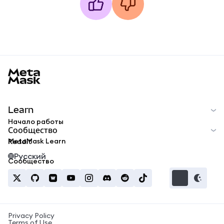
MetaMask docs footer
Learn
Начало работы
Сообщество
MetaMask Learn
Reddit
Русский
Сообщество
Privacy Policy
Terms of Use