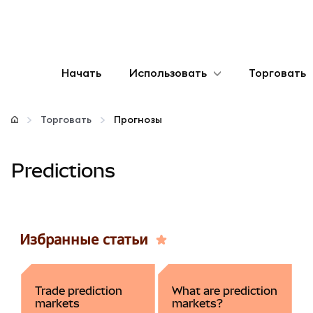
Начать
Использовать
Торговать
Настроить
Торговать
Прогнозы
Управление криптовалютой
Predictions
Больше web3
Оставайтесь в безопасности
Избранные статьи
Trade prediction
What are prediction
markets
markets?