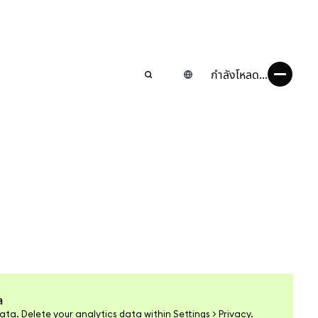
กำลังโหลด...
a
ata. Delete your analytics data within Settings > Privacy.