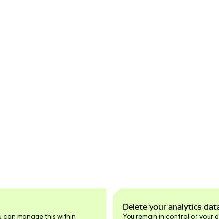
Delete your analytics dat
u can manage this within
You remain in control of your d