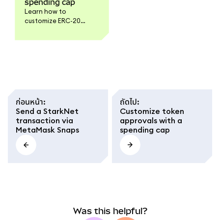
spending cap
Learn how to
customize ERC-20
token approvals with
spending limits in
MetaMask. A safer way
to authorize smart
contracts and control
token risk.
ก่อนหน้า
:
ถัดไป
:
Send a StarkNet
Customize token
transaction via
approvals with a
MetaMask Snaps
spending cap
Was this helpful?