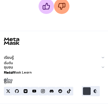
MetaMask docs footer
เรียนรู้
เริ่มต้น
ชุมชน
MetaMask Learn
Reddit
ไทย
ชุมชน