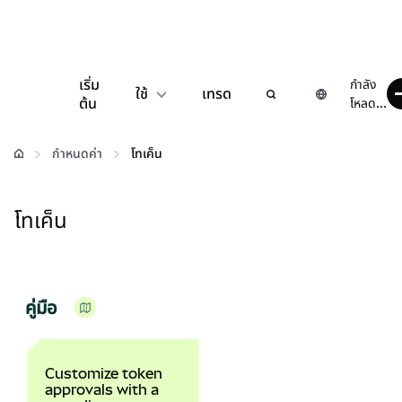
เริ่ม
กำลัง
ใช้
เทรด
ต้น
โหลด...
กำหนดค่า
กำหนดค่า
โทเค็น
จัดการเงินคริปโต
โทเค็น
เว็บ 3 เพิ่มเติม
รักษาความปลอดภัย
คู่มือ
Customize token
approvals with a